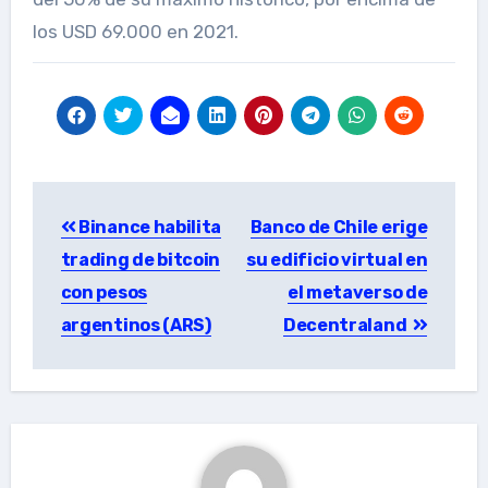
los USD 69.000 en 2021.
Post
Binance habilita
Banco de Chile erige
navigation
trading de bitcoin
su edificio virtual en
con pesos
el metaverso de
argentinos (ARS)
Decentraland