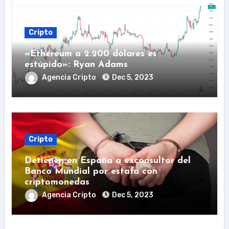
Cripto
«Ethereum a 2.200 dólares es
estúpido»: Ryan Adams
Agencia Cripto
Dec 5, 2023
Cripto
Detienen en España a exconsultor del
Banco Mundial por estafa con
criptomonedas
Agencia Cripto
Dec 5, 2023