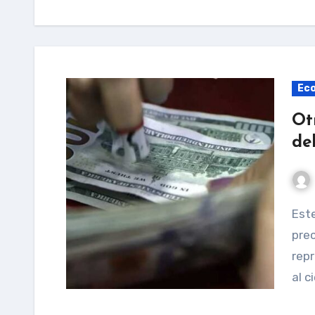
Ec
Ot
de
Este lunes 30 de diciembre, el dólar azul cerrado su
prec
rep
al c