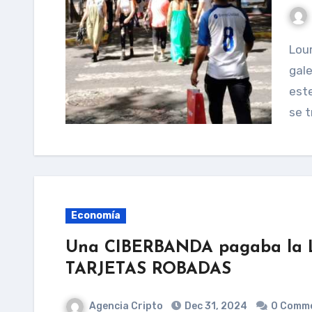
Lourdes Menacomerciante y representante de las
gale
este
se t
Economía
Una CIBERBANDA pagaba la
TARJETAS ROBADAS
Agencia Cripto
Dec 31, 2024
0 Comm