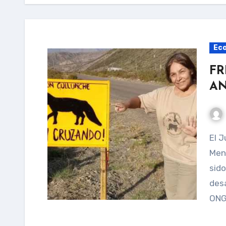
Ec
FR
AN
El Juzgado Asociado de Gestión número 3 de
Men
sido
desa
ON