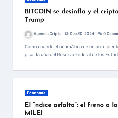
BITCOIN se desinfla y el crip
Trump
Agencia Cripto
Dec 30, 2024
0 Comm
Como cuando el neumático de un auto pierde todo el aire, bitcóin desinflado después de
pisar la uña del Reserva Federal de los Esta
Economía
El “ndice asfalto”: el freno a
MILEI