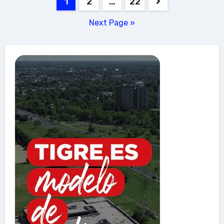
Posts
1
2
…
22
pagination
Next Page »