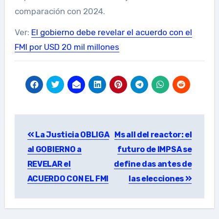
comparación con 2024.
Ver:
El gobierno debe revelar el acuerdo con el
FMI por USD 20 mil millones
Post
La Justicia OBLIGA
Ms all del reactor: el
navigation
al GOBIERNO a
futuro de IMPSA se
REVELAR el
define das antes de
ACUERDO CON EL FMI
las elecciones