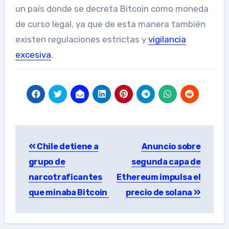
un país donde se decreta Bitcoin como moneda
de curso legal, ya que de esta manera también
existen regulaciones estrictas y
vigilancia
excesiva
.
Post
Chile detiene a
Anuncio sobre
navigation
grupo de
segunda capa de
narcotraficantes
Ethereum impulsa el
que minaba Bitcoin
precio de solana