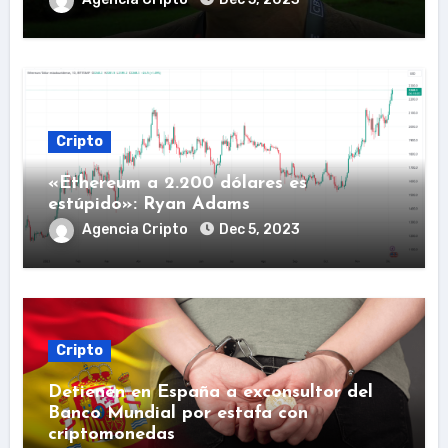
Cripto
«Ethereum a 2.200 dólares es
estúpido»: Ryan Adams
Agencia Cripto
Dec 5, 2023
Cripto
Detienen en España a exconsultor del
Banco Mundial por estafa con
criptomonedas