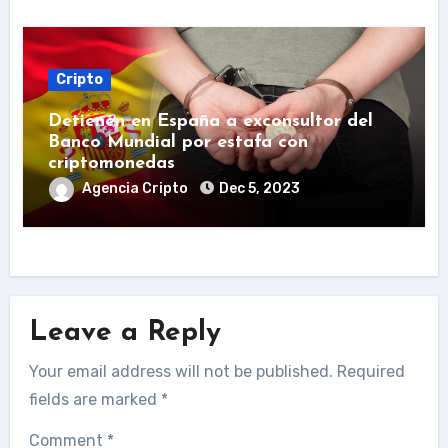
Cripto
Detienen en España a exconsultor del
Banco Mundial por estafa con
criptomonedas
Agencia Cripto
Dec 5, 2023
Leave a Reply
Your email address will not be published.
Required
fields are marked
*
Comment
*