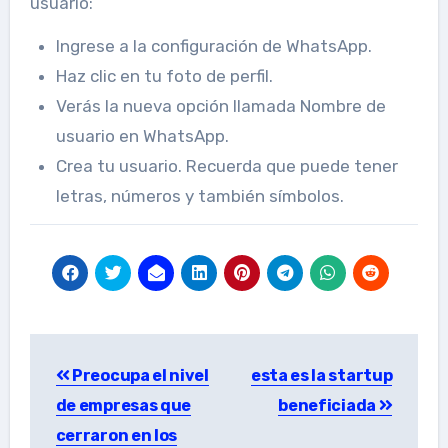
usuario:
Ingrese a la configuración de WhatsApp.
Haz clic en tu foto de perfil.
Verás la nueva opción llamada Nombre de
usuario en WhatsApp.
Crea tu usuario. Recuerda que puede tener
letras, números y también símbolos.
Post
Preocupa el nivel
esta es la startup
navigation
de empresas que
beneficiada
cerraron en los