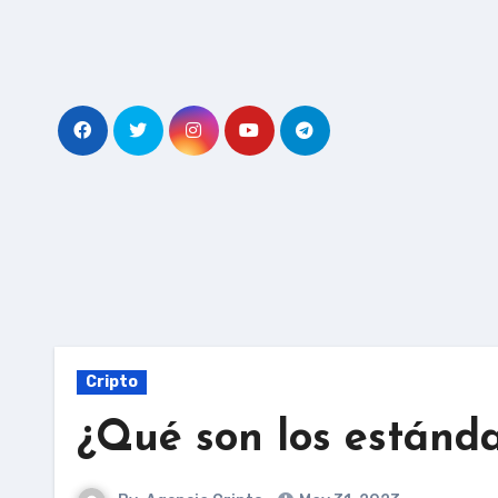
Skip
to
content
Cripto
¿Qué son los estánd