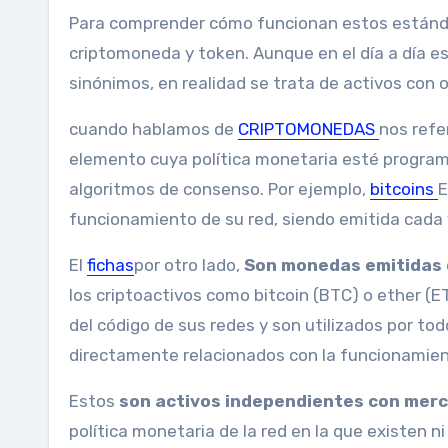
Para comprender cómo funcionan estos estándares, es importante notar primero la diferencia entre
criptomoneda y token. Aunque en el día a día e
sinónimos, en realidad se trata de activos con 
cuando hablamos de
CRIPTOMONEDAS
nos refe
elemento cuya política monetaria esté programa
algoritmos de consenso. Por ejemplo,
bitcoins
E
funcionamiento de su red, siendo emitida cada 
El
fichas
por otro lado,
Son monedas emitidas 
los criptoactivos como bitcoin (BTC) o ether (E
del código de sus redes y son utilizados por to
directamente relacionados con la funcionamient
Estos
son activos independientes con mer
política monetaria de la red en la que existen