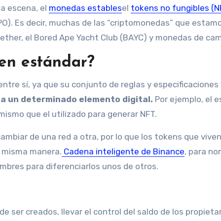
la escena, el
monedas estables
el
tokens no fungibles (N
PO). Es decir, muchas de las “criptomonedas” que estam
tether, el Bored Ape Yacht Club (BAYC) y monedas de cam
en estándar?
ntre sí, ya que su conjunto de reglas y especificaciones
a un determinado elemento digital.
Por ejemplo, el 
mismo que el utilizado para generar NFT.
mbiar de una red a otra, por lo que los tokens que vive
la misma manera.
Cadena inteligente de Binance
, para no
ombres para diferenciarlos unos de otros.
ser creados, llevar el control del saldo de los propietar