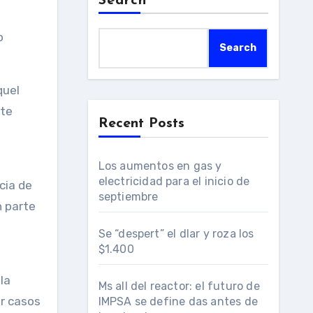
Search
o
Search
quel
nte
Recent Posts
Los aumentos en gas y
electricidad para el inicio de
cia de
septiembre
n parte
Se “despert” el dlar y roza los
$1.400
la
Ms all del reactor: el futuro de
er casos
IMPSA se define das antes de