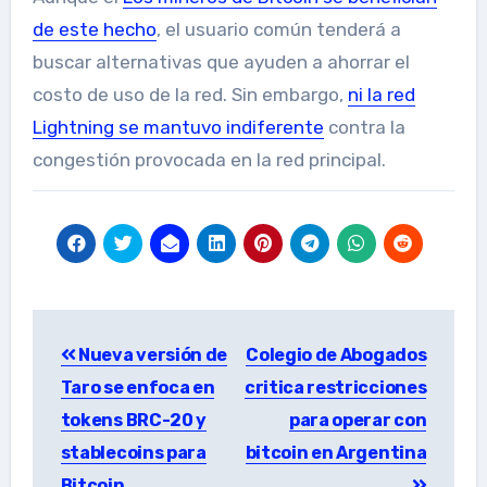
de este hecho
, el usuario común tenderá a
buscar alternativas que ayuden a ahorrar el
costo de uso de la red. Sin embargo,
ni la red
Lightning se mantuvo indiferente
contra la
congestión provocada en la red principal.
Post
Nueva versión de
Colegio de Abogados
navigation
Taro se enfoca en
critica restricciones
tokens BRC-20 y
para operar con
stablecoins para
bitcoin en Argentina
Bitcoin