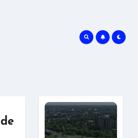
r
 de