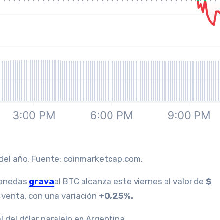
a del año. Fuente: coinmarketcap.com.
monedas
grava
el BTC alcanza este viernes el valor de
$
 venta, con una variación
+0,25%.
 del dólar paralelo en Argentina.