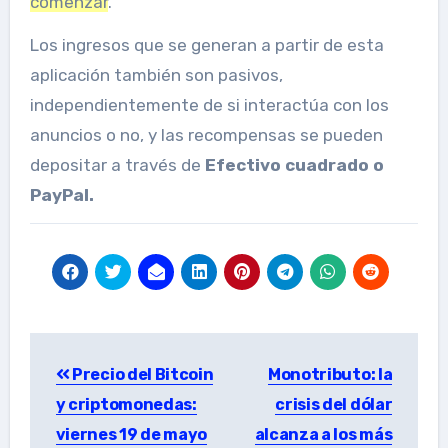
comenzar
.
Los ingresos que se generan a partir de esta
aplicación también son pasivos,
independientemente de si interactúa con los
anuncios o no, y las recompensas se pueden
depositar a través de
Efectivo cuadrado o
PayPal.
Post
Precio del Bitcoin
Monotributo: la
navigation
y criptomonedas:
crisis del dólar
viernes 19 de mayo
alcanza a los más