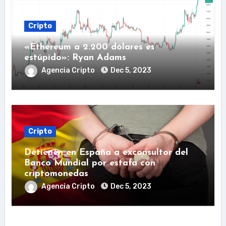
Cripto
«Ethereum a 2.200 dólares es
estúpido»: Ryan Adams
Agencia Cripto
Dec 5, 2023
Cripto
Detienen en España a exconsultor del
Banco Mundial por estafa con
criptomonedas
Agencia Cripto
Dec 5, 2023