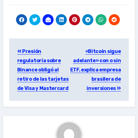
Post
Presión
«Bitcoin sigue
navigation
regulatoria sobre
adelante» con o sin
Binance obligó al
ETF, explica empresa
retiro de las tarjetas
brasilera de
de Visa y Mastercard
inversiones