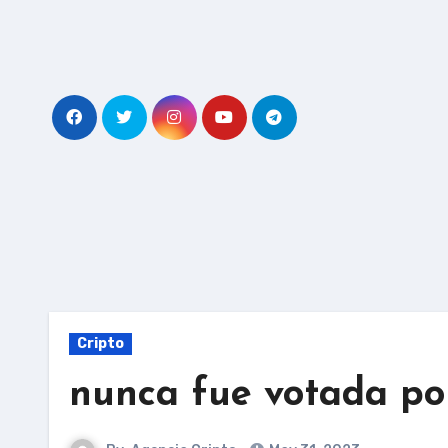
Skip
to
content
Cripto
nunca fue votada po