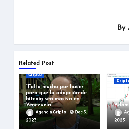
By
Related Post
Cripto
Cript
“Falta mucho por hacer
para que la adopción de
«Ethe
bitcoin sea masiva en
dólar
Venezuela”
Adam
Agencia Cripto
Dec 5,
Ag
2023
2023