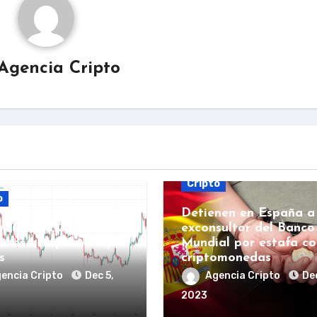
Agencia Cripto
Cripto
o
Detienen en España a
reum a 2.200
exconsultor del Banco
es es estúpido»: Ryan
Mundial por estafa co
s
criptomonedas
encia Cripto
Dec 5,
Agencia Cripto
Dec
2023