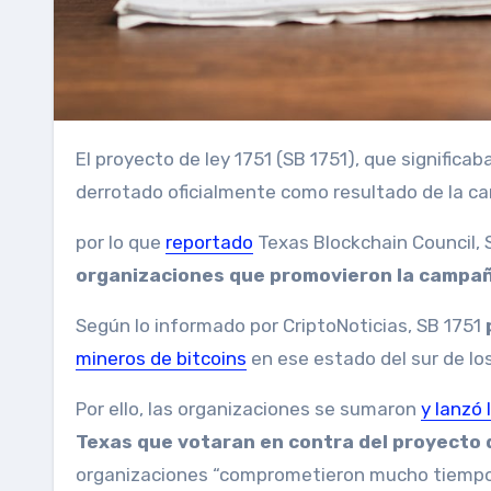
El proyecto de ley 1751 (SB 1751), que significaba restringir los incentivos para los mineros de Bitcoin, fue
derrotado oficialmente como resultado de la ca
por lo que
reportado
Texas Blockchain Council, 
organizaciones que promovieron la campa
Según lo informado por CriptoNoticias, SB 1751
mineros de bitcoins
en ese estado del sur de lo
Por ello, las organizaciones se sumaron
y lanzó
Texas que votaran en contra del proyecto d
organizaciones “comprometieron mucho tiempo y