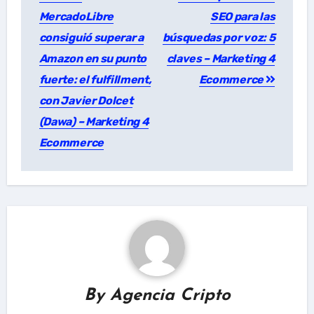
navigation
MercadoLibre
SEO para las
consiguió superar a
búsquedas por voz: 5
Amazon en su punto
claves – Marketing 4
fuerte: el fulfillment,
Ecommerce
con Javier Dolcet
(Dawa) – Marketing 4
Ecommerce
By
Agencia Cripto