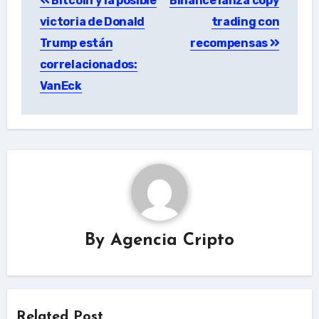
Bitcoin y la posible
Binance lanza copy
navigation
victoria de Donald
trading con
Trump están
recompensas
correlacionados:
VanEck
By
Agencia Cripto
Related Post