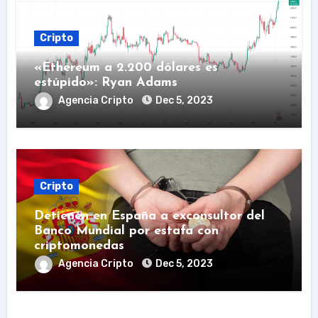
Cripto
«Ethereum a 2.200 dólares es
estúpido»: Ryan Adams
Agencia Cripto
Dec 5, 2023
Cripto
Detienen en España a exconsultor del
Banco Mundial por estafa con
criptomonedas
Agencia Cripto
Dec 5, 2023