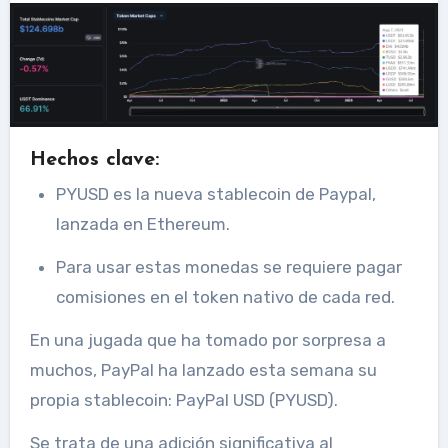
Hechos clave:
PYUSD es la nueva stablecoin de Paypal,
lanzada en Ethereum.
Para usar estas monedas se requiere pagar
comisiones en el token nativo de cada red.
En una jugada que ha tomado por sorpresa a
muchos, PayPal ha lanzado esta semana su
propia stablecoin: PayPal USD (PYUSD).
Se trata de una adición significativa al