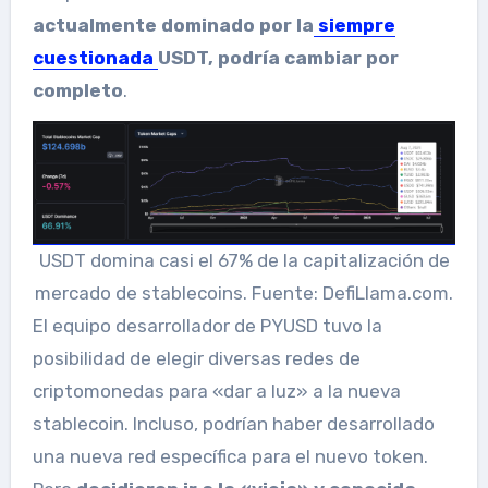
actualmente dominado por la
siempre
cuestionada
USDT, podría cambiar por
completo
.
USDT domina casi el 67% de la capitalización de
mercado de stablecoins. Fuente: DefiLlama.com.
El equipo desarrollador de PYUSD tuvo la
posibilidad de elegir diversas redes de
criptomonedas para «dar a luz» a la nueva
stablecoin. Incluso, podrían haber desarrollado
una nueva red específica para el nuevo token.