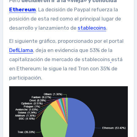
Pero
decidieron ir a la «vieja» y conocida
Ethereum
. La decisión de Paypal refuerza la
posición de esta red como el principal lugar de
desarrollo y lanzamiento de
stablecoins
.
El siguiente gráfico, proporcionado por el portal
DefiLlama
, deja en evidencia que 53% de la
capitalización de mercado de stablecoins
está
en Ethereum; le sigue la red Tron con 35% de
participación.