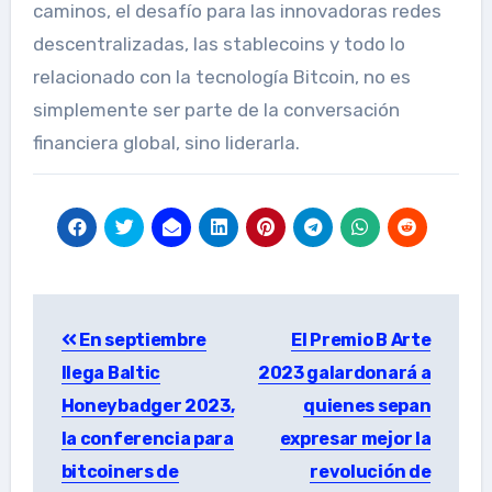
caminos, el desafío para las innovadoras redes
descentralizadas, las stablecoins y todo lo
relacionado con la tecnología Bitcoin, no es
simplemente ser parte de la conversación
financiera global, sino liderarla.
Post
En septiembre
El Premio B Arte
navigation
llega Baltic
2023 galardonará a
Honeybadger 2023,
quienes sepan
la conferencia para
expresar mejor la
bitcoiners de
revolución de