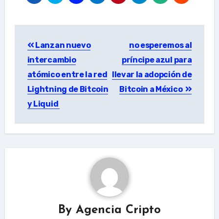
Post
Lanzan nuevo
no esperemos al
navigation
intercambio
príncipe azul para
atómico entre la red
llevar la adopción de
Lightning de Bitcoin
Bitcoin a México
y Liquid
By
Agencia Cripto