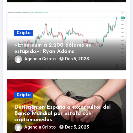
Cripto
«Ethereum a 2.200 dólares es
estúpido»: Ryan Adams
Agencia Cripto
Dec 5, 2023
Cripto
Detienen en España a exconsultor del
Banco Mundial por estafa con
criptomonedas
Agencia Cripto
Dec 5, 2023