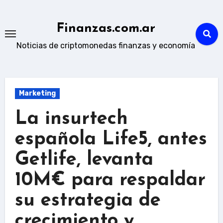
Skip
to
Finanzas.com.ar
content
Noticias de criptomonedas finanzas y economía
Marketing
La insurtech
española Life5, antes
Getlife, levanta
10M€ para respaldar
su estrategia de
crecimiento y