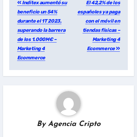
Inditex aumentó su
El 42,2% de los
navigation
beneficio un 54%
españoles ya paga
durante el 1T 2023,
con el móvil en
superando la barrera
tiendas físicas –
de los 1.000M€ –
Marketing 4
Marketing 4
Ecommerce
Ecommerce
By
Agencia Cripto