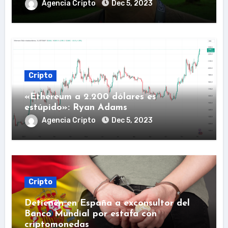
Agencia Cripto
Dec 5, 2023
Cripto
«Ethereum a 2.200 dólares es
estúpido»: Ryan Adams
Agencia Cripto
Dec 5, 2023
Cripto
Detienen en España a exconsultor del
Banco Mundial por estafa con
criptomonedas