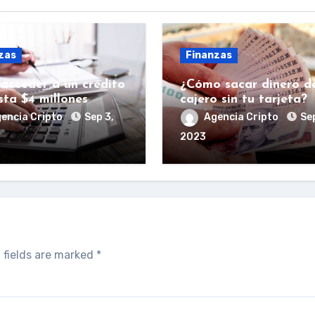
zas
Finanzas
acceder a un crédito
¿Cómo sacar dinero d
sta $4 millones
cajero sin tu tarjeta?
encia Cripto
Sep 3,
Agencia Cripto
Sep
2023
 fields are marked
*