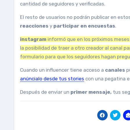
cantidad de seguidores y verificadas.
El resto de usuarios no podrán publicar en estos
reacciones
y
participar en encuestas
.
instagram
informó que en los próximos meses 
la posibilidad de traer a otro creador al canal 
formulario para que los seguidores hagan preg
Cuando un influencer tiene acceso a
canales
p
anúncialo desde tus stories
con una pegatina e
Después de enviar un
primer mensaje,
tus segu