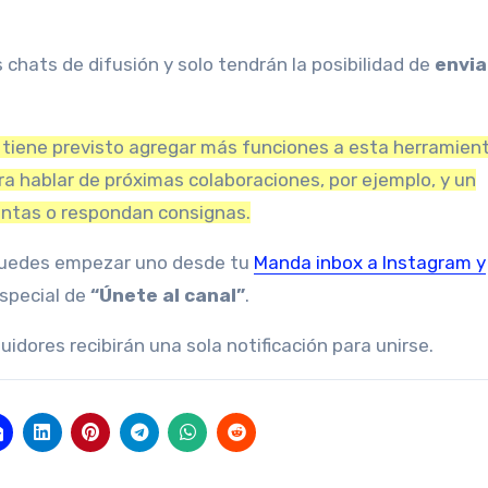
 chats de difusión y solo tendrán la posibilidad de
envia
tiene previsto agregar más funciones a esta herramien
para hablar de próximas colaboraciones, por ejemplo, y un
untas o respondan consignas.
uedes empezar uno desde tu
Manda inbox a Instagram y
special de
“Únete al canal”
.
idores recibirán una sola notificación para unirse.