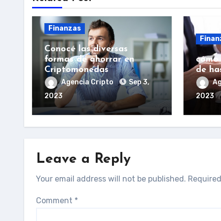
Finanzas
Finan
Conocé las diversas
formas de ahorrar en
cómo 
Criptomonedas
de ha
Agencia Cripto
Sep 3,
Ag
2023
2023
Leave a Reply
Your email address will not be published.
Required
Comment
*