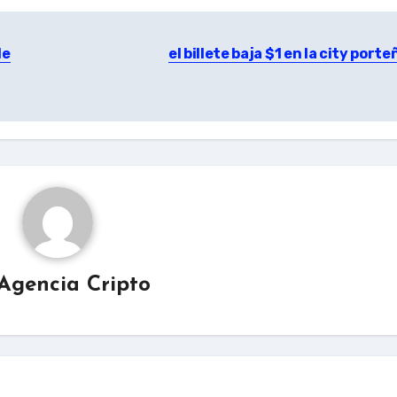
de
el billete baja $1 en la city port
Agencia Cripto