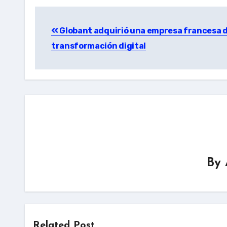
Post
Globant adquirió una empresa francesa 
navigation
transformación digital
By
Related Post