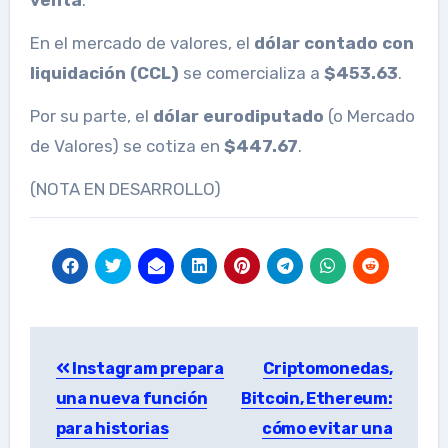
En el mercado de valores, el
dólar contado con
liquidación (CCL)
se comercializa a
$453.63
.
Por su parte, el
dólar eurodiputado
(o Mercado
de Valores) se cotiza en
$447.67
.
(NOTA EN DESARROLLO)
Post
Instagram prepara
Criptomonedas,
navigation
una nueva función
Bitcoin, Ethereum:
para historias
cómo evitar una