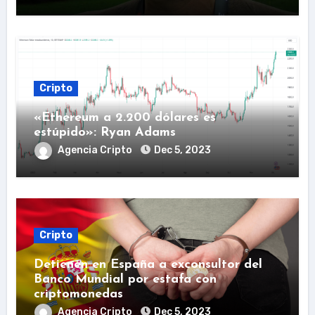
Cripto
«Ethereum a 2.200 dólares es
estúpido»: Ryan Adams
Agencia Cripto
Dec 5, 2023
Cripto
Detienen en España a exconsultor del
Banco Mundial por estafa con
criptomonedas
Agencia Cripto
Dec 5, 2023