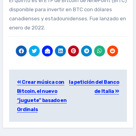
El quinto es el ETF de Bitcoin de NinePoint (BITC)
disponible para invertir en BTC con dólares
canadienses y estadounidenses. Fue lanzado en
enero de 2022.
Post
Crear música con
la petición del Banco
navigation
Bitcoin, el nuevo
de Italia
“juguete” basado en
Ordinals