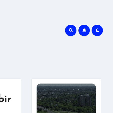
r
bir