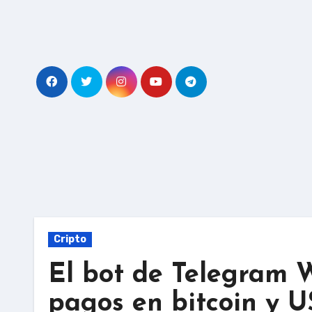
Skip
to
content
Cripto
El bot de Telegram W
pagos en bitcoin y 