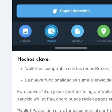
Hechos clave:
Wallet es compatible con las redes Bitcoin, 
La nueva funcionalidad se suma al envío d
Este jueves 13 de julio, el bot de Telegram Wallet agregó una nueva posibilidad para sus usuarios. A través del
servicio Wallet Pay, ahora puede recibir pagos e
“Wallet Pay es una plataforma comercial dentr