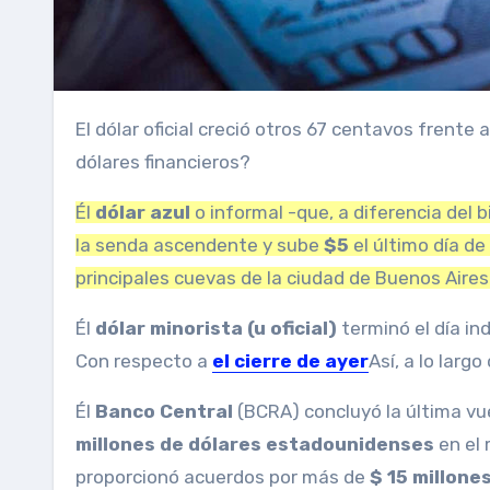
El dólar oficial creció otros 67 centavos frente al cierre de ayer y continuó con su rally alcista. ¿Qué pasó con los
dólares financieros?
Él
dólar azul
o informal -que, a diferencia del b
la senda ascendente y sube
$5
el último día de
principales cuevas de la ciudad de Buenos Aires
Él
dólar minorista (u oficial)
terminó el día in
Con respecto a
el cierre de ayer
Así, a lo lar
Él
Banco Central
(BCRA) concluyó la última vu
millones de dólares estadounidenses
en el 
proporcionó acuerdos por más de
$ 15 millone