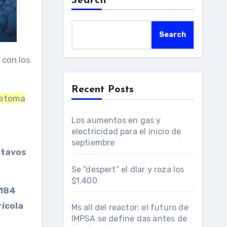
Search
Search
Recent Posts
 retoma
Los aumentos en gas y
electricidad para el inicio de
septiembre
ntavos
Se “despert” el dlar y roza los
$1.400
184
rícola
Ms all del reactor: el futuro de
IMPSA se define das antes de