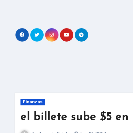
Skip
to
content
Finanzas
el billete sube $5 en 