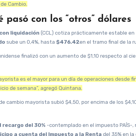
 de Cambio.
é pasó con los “otros” dólares
con liquidación
(CCL) cotiza prácticamente estable en
do
sube un 0,4%, hasta
$476.42
en el tramo final de la 
idense finalizó con un aumento de $1,10 respecto al cie
yorista es el mayor para un día de operaciones desde fi
nicio de semana”, agregó Quintana.
o de cambio mayorista subió $4,50, por encima de los $4,1
el recargo del 30%
-contemplado en el impuesto PAÍS-,
icipo a cuenta del Impuesto a la Renta
del 35% en la