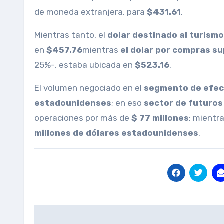
de moneda extranjera, para
$431.61
.
Mientras tanto, el
dolar destinado al turismo
en
$457.76
mientras
el dolar por compras s
25%-, estaba ubicada en
$523.16
.
El volumen negociado en el
segmento de efec
estadounidenses
; en eso
sector de futuros
operaciones por más de
$ 77 millones
; mientr
millones de dólares estadounidenses
.
Post