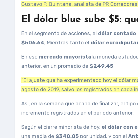
Gustavo P. Quintana, analista de PR Corredores
El dólar blue sube $5: qu
En el segmento de acciones, el
dólar contado 
$506.64
; Mientras tanto el
dólar eurodiputa
En eso
mercado mayorista
la moneda estadoun
anterior, en un promedio de
$249.45
.
“El ajuste que ha experimentado hoy el dólar ma
agosto de 2019, salvo los registrados en cada i
Así, en la semana que acaba de finalizar, el tip
incremento registrados en el período anterior.
Según el cierre minorista de hoy,
el dólar con 
una media de
$340.05
por unidad, y con el
Ant