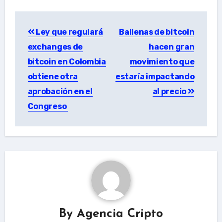
Post
Ley que regulará
Ballenas de bitcoin
navigation
exchanges de
hacen gran
bitcoin en Colombia
movimiento que
obtiene otra
estaría impactando
aprobación en el
al precio
Congreso
By
Agencia Cripto