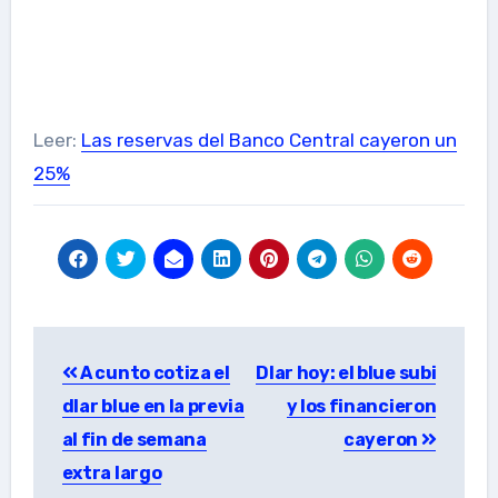
Leer:
Las reservas del Banco Central cayeron un
25%
Post
A cunto cotiza el
Dlar hoy: el blue subi
navigation
dlar blue en la previa
y los financieron
al fin de semana
cayeron
extra largo