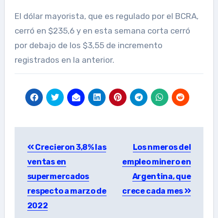
El dólar mayorista, que es regulado por el BCRA,
cerró en $235,6 y en esta semana corta cerró
por debajo de los $3,55 de incremento
registrados en la anterior.
Post
Crecieron 3,8% las
Los nmeros del
navigation
ventas en
empleo minero en
supermercados
Argentina, que
respecto a marzo de
crece cada mes
2022