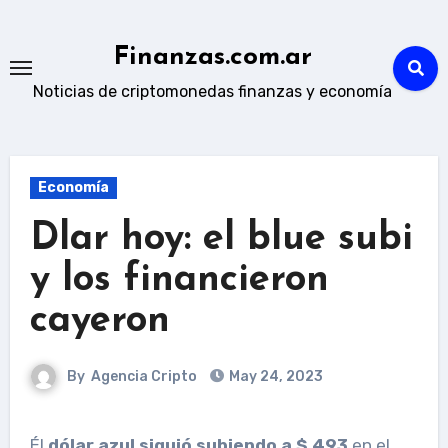
Skip
to
Finanzas.com.ar
content
Noticias de criptomonedas finanzas y economía
Economía
Dlar hoy: el blue subi
y los financieron
cayeron
By
Agencia Cripto
May 24, 2023
Él
dólar azul siguió subiendo a $ 493
en el