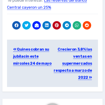
Te puede interesar:
Las reservas del Banco
Central cayeron un 25%
Post
Quines cobran su
Crecieron 3,8% las
navigation
jubilacin este
ventas en
mircoles 24 de mayo
supermercados
respecto a marzo de
2022