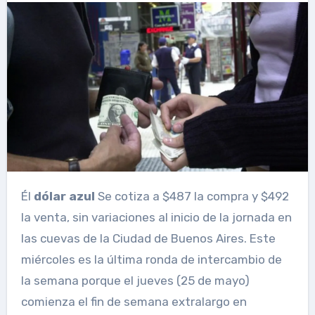
Él
dólar azul
Se cotiza a $487 la compra y $492
la venta, sin variaciones al inicio de la jornada en
las cuevas de la Ciudad de Buenos Aires. Este
miércoles es la última ronda de intercambio de
la semana porque el jueves (25 de mayo)
comienza el fin de semana extralargo en