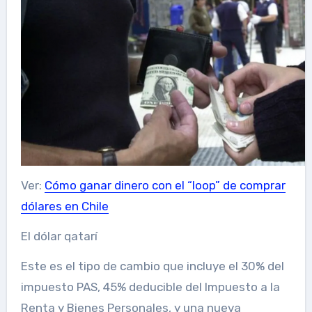
Ver:
Cómo ganar dinero con el “loop” de comprar
dólares en Chile
El dólar qatarí
Este es el tipo de cambio que incluye el 30% del
impuesto PAS, 45% deducible del Impuesto a la
Renta y Bienes Personales, y una nueva