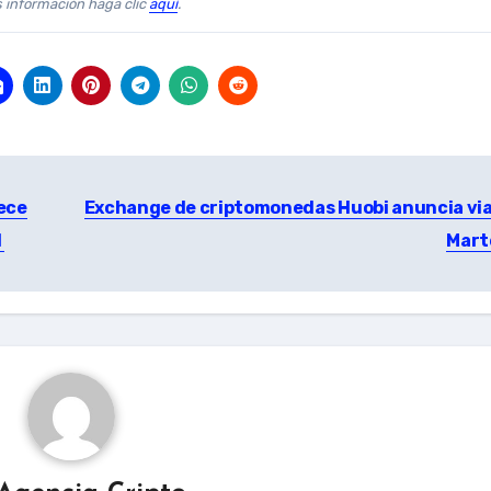
s información haga clic
aquí
.
ece
Exchange de criptomonedas Huobi anuncia via
l
Mar