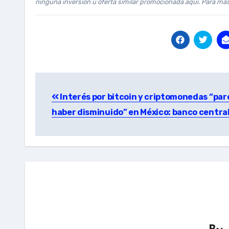
ninguna inversión u oferta similar promocionada aquí. Para má
Post
Interés por bitcoin y criptomonedas “par
navigation
haber disminuido” en México: banco centra