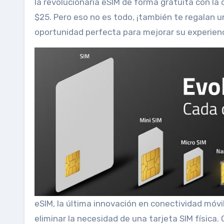
la revolucionaria eSIM de forma gratuita con la
$25. Pero eso no es todo, ¡también te regalan u
oportunidad perfecta para mejorar su experien
eSIM, la última innovación en conectividad móv
eliminar la necesidad de una tarjeta SIM física