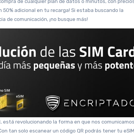
 compra de cualquier plan de datos o minutos, con precio
n 50% adicional en tu recarga! Si estaba buscando la
cia de comunicación, ¡no busque más!
il, está revolucionando la forma en que nos comunicamos
. Con tan solo escanear un código QR podrás tener tu eSI