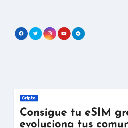
Skip
to
content
Cripto
Consigue tu eSIM gra
evoluciona tus comu