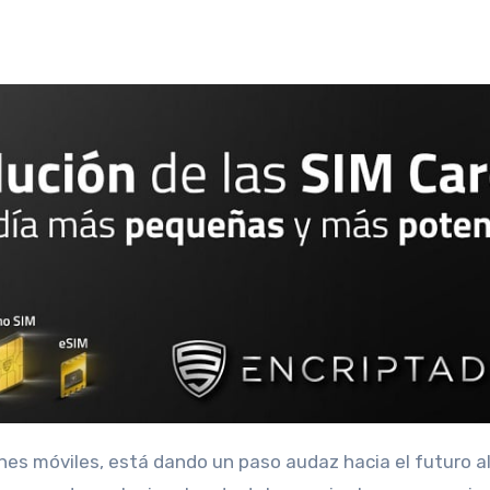
nes móviles, está dando un paso audaz hacia el futuro al