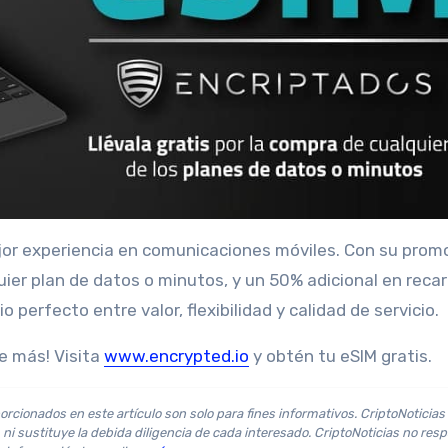
mejor experiencia en comunicaciones móviles. Con su prom
uier plan de datos o minutos, y un 50% adicional en recar
perfecto entre valor, flexibilidad y calidad de servicio.
re más! Visita
www.encrypted.io
y obtén tu eSIM gratis.
orcionados en este artículo son solo para fines informativos. CriptoNoticias
ni sustituye la debida diligencia de cada interesado. CriptoNoticias no res