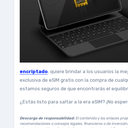
encriptado
, quiere brindar a los usuarios la 
exclusiva de eSIM gratis con la compra de cualq
estamos seguros de que encontrarás el equilibrio 
¿Estás listo para saltar a la era eSIM? ¡No espe
Descargo de responsabilidad:
El contenido y los enlaces prop
recomendaciones o consejos legales, financieros o de inversión, 