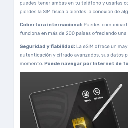
puedes tener ambas en tu teléfono y usarlas c
pierdes la SIM física o pierdes la conexión de al
Cobertura internacional:
Puedes comunicarte
funciona en más de 200 países ofreciendo una c
Seguridad y fiabilidad:
La eSIM ofrece un mayor
autenticación y cifrado avanzados, sus datos 
momento.
Puede navegar por Internet de fo