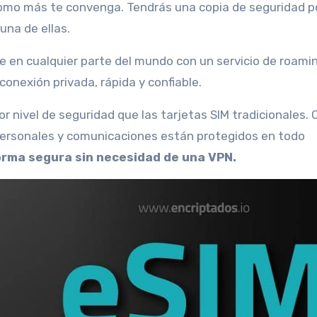
omo más te convenga. Tendrás una copia de seguridad po
guna de ellas.
 en cualquier parte del mundo con un servicio de roami
onexión privada, rápida y confiable.
 nivel de seguridad que las tarjetas SIM tradicionales. 
personales y comunicaciones están protegidos en todo
rma segura sin necesidad de una VPN.