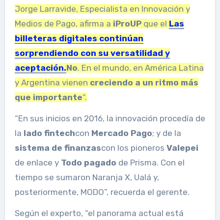
Jorge Larravide, Especialista en Innovación y
Medios de Pago, afirma a
iProUP
que el
Las
billeteras digitales continúan
sorprendiendo con su versatilidad y
aceptación.
No
. En el mundo, en América Latina
y Argentina vienen
creciendo a un ritmo más
que importante
“.
“En sus inicios en 2016, la innovación procedía de
la
lado fintech
con
Mercado Pago
; y de la
sistema de finanzas
con los pioneros
Valepei
de enlace y
Todo pagado
de Prisma. Con el
tiempo se sumaron Naranja X, Ualá y,
posteriormente, MODO”, recuerda el gerente.
Según el experto, “el panorama actual está