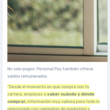
No solo pagos: Personal Pay también ofrece
saldos remunerados
“Desde el momento en que compra con tu
cartera, empiezas a
saber cuándo y dónde
comprar,
información muy valiosa para todo lo
relacionado con campañas de marketing y