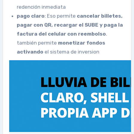
redención inmediata
pago claro
: Eso permite
cancelar billetes,
pagar con QR, recargar el
SUBE y paga la
factura del celular con reembolso
.
también permite
monetizar fondos
activando
el sistema de inversion