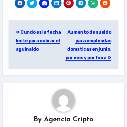
Post
Cundo es la fecha
Aumento de sueldo
navigation
lmite para cobrar el
para empleadas
aguinaldo
domsticas en junio,
por mes y por hora
By
Agencia Cripto