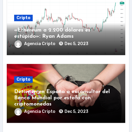
Cripto
«Ethereum a 2.200 dólares es
estúpido»: Ryan Adams
Agencia Cripto
Dec 5, 2023
Cripto
Detienen en España a exconsultor del
Banco Mundial por estafa con
criptomonedas
Agencia Cripto
Dec 5, 2023