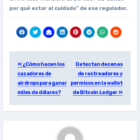
por qué estar al cuidado” de ese regulador.
Post
¿Cómo hacen los
Detectan decenas
navigation
cazadores de
de rastreadores y
airdrops para ganar
permisos en la wallet
miles de dólares?
de Bitcoin Ledger