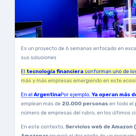
Es un proyecto de 6 semanas enfocado en escalar firmas que aplican tecnología financiera y aprovechan IA en
sus soluciones
El
tecnología financiera
conforman uno de los
más y más empresas emergiendo en este ecos
En el
Argentina
Por ejemplo,
Ya operan más d
emplean más de
20.000 personas
en todo el 
número de empresas del rubro, en los últimos c
En este contexto,
Servicios web de Amazon 
Amazonas
anunció el desarrollo de un program