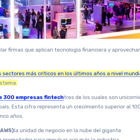
 sectores más críticos en los últimos años a nivel mundi
istema.
e
300 empresas fintech
tres de los cuales son unicorni
país. Esta cifra representa un crecimiento superior al 10
inco años.
(AWS)
la unidad de negocio en la nube del gigante
a prometedor para impulsar aún más la industria.