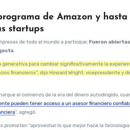
l programa de Amazon y hasta
s startups
empresas de todo el mundo a participar,
Fueron abiertas
agosto
.
 generativa para cambiar significativamente la experien
ios financieros”, dijo Howard Wright, vicepresidente y di
marque el comienzo de la era del dinero autodirigido, cu
ente pueden tener acceso a un asesor financiero confiab
anciera
“, agregó.
es prometen “aprovechar lo que mejor hace la tecnología 