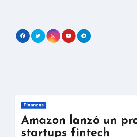
Skip
to
content
Finanzas
Amazon lanzó un pr
startups fintech