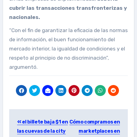
cubrir las transacciones transfronterizas y
nacionales.
“Con el fin de garantizar la eficacia de las normas
de información, el buen funcionamiento del
mercado interior, la igualdad de condiciones y el
respeto al principio de no discriminación”,
argumentó.
Post
el billete baja $1 en
Cómo compramos en
navigation
las cuevas de la city
marketplaces en