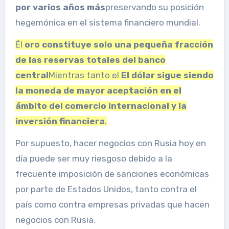
por varios años más
preservando su posición
hegemónica en el sistema financiero mundial.
Él
oro
constituye solo una pequeña fracción
de las reservas totales del banco
central
Mientras tanto el
El dólar sigue siendo
la moneda de mayor aceptación en el
ámbito del comercio internacional y la
inversión financiera
.
Por supuesto, hacer negocios con Rusia hoy en
día puede ser muy riesgoso debido a la
frecuente imposición de sanciones económicas
por parte de Estados Unidos, tanto contra el
país como contra empresas privadas que hacen
negocios con Rusia.