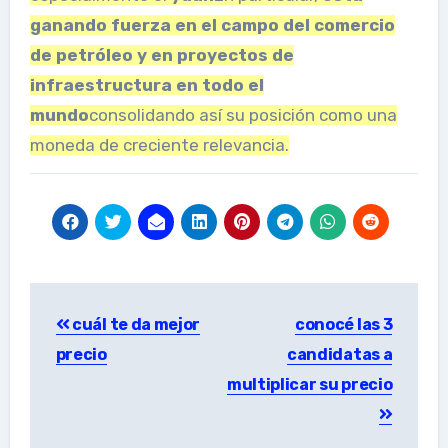
ganando fuerza en el campo del comercio
de petróleo y en proyectos de
infraestructura en todo el
mundo
consolidando así su posición como una
moneda de creciente relevancia.
Post
cuál te da mejor
conocé las 3
navigation
precio
candidatas a
multiplicar su precio