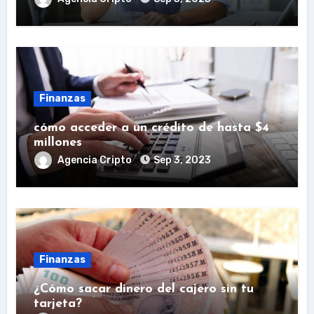
Finanzas
cómo acceder a un crédito de hasta $4
millones
Agencia Cripto
Sep 3, 2023
Finanzas
¿Cómo sacar dinero del cajero sin tu
tarjeta?