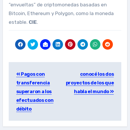
“envueltas” de criptomonedas basadas en
Bitcoin, Ethereum y Polygon, como la moneda
estable.
CIE
.
Post
Pagos con
conocé los dos
navigation
transferencia
proyectos de los que
superaron a los
habla el mundo
efectuados con
débito