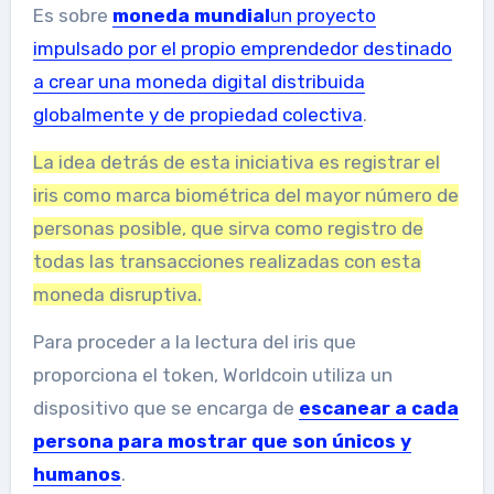
Es sobre
moneda mundial
un proyecto
impulsado por el propio emprendedor destinado
a crear una moneda digital distribuida
globalmente y de propiedad colectiva
.
La idea detrás de esta iniciativa es registrar el
iris como marca biométrica del mayor número de
personas posible, que sirva como registro de
todas las transacciones realizadas con esta
moneda disruptiva.
Para proceder a la lectura del iris que
proporciona el token, Worldcoin utiliza un
dispositivo que se encarga de
escanear a cada
persona para mostrar que son únicos y
humanos
.