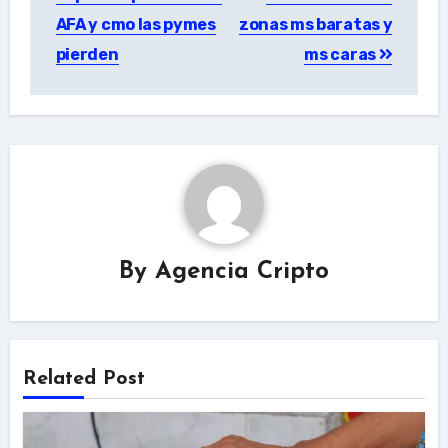
AFA y cmo las pymes
zonas ms baratas y
pierden
ms caras
By
Agencia Cripto
Related Post