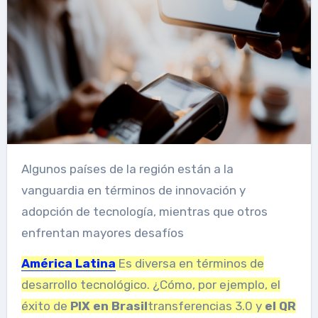
Algunos países de la región están a la
vanguardia en términos de innovación y
adopción de tecnología, mientras que otros
enfrentan mayores desafíos
América Latina
Es diversa en términos de
desarrollo tecnológico. ¿Cómo, por ejemplo, el
éxito de
PIX en Brasil
transferencias 3.0 y
el QR