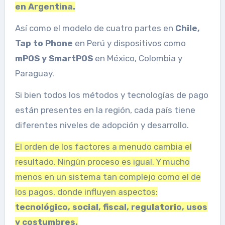
en Argentina.
Así como el modelo de cuatro partes en
Chile,
Tap to Phone
en Perú y dispositivos como
mPOS y SmartPOS
en México, Colombia y
Paraguay.
Si bien todos los métodos y tecnologías de pago
están presentes en la región, cada país tiene
diferentes niveles de adopción y desarrollo.
El orden de los factores a menudo cambia el
resultado. Ningún proceso es igual. Y mucho
menos en un sistema tan complejo como el de
los pagos, donde influyen aspectos:
tecnológico, social, fiscal, regulatorio, usos
y costumbres.