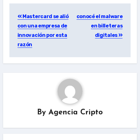
Post
Mastercard se alió
conocé el malware
navigation
con una empresa de
en billeteras
innovación por esta
digitales
razón
By
Agencia Cripto