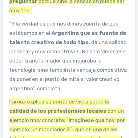
preguntar
porque sino la sensación puede ser
muy fea”.
“Y la verdad es que nos dimos cuenta de que
estábamos en el
Argentina que es fuente de
talento creativo de todo tipo
, de una calidad
increíble y muy competitivos. No solo vimos ese
poder transformador que mejoraba la
tecnología, sino también la ventaja competitiva
de poner en el punto de mira el valor creativo
argentino”, completa.
Faroux explica su punto de vista sobre la
calidad de los profesionales locales
con un
ejemplo muy concreto: “Imagínese que hoy, por
ejemplo, un modelador 3D, que es uno de los