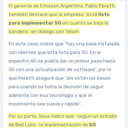
El gerente de Ericsson Argentina, Pablo Peretti,
también destacó que la empresa “está
listo
para implementar 5G
en cuanto se baja la
bandera”, en diálogo con Télam.
En este caso, indicó que “hay una base instalada
con clientes que está lista para 5G. En el
espectro 4G se podría dar un primer paso hacia
5G con una actualización de software”, por lo
que Peretti aseguró que “ahí están las bases
para cuando se toma la decisión de seguir
adelante con esa tecnología y que el
movimiento sea suave y rápido”.
Por su parte, Sosa indicó que -según un estudio
de Bell Labs- la implementación de
5G