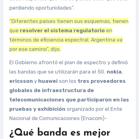
perdiendo oportunidades”.
“Diferentes países tienen sus esquemas, tienen
que
resolver el sistema regulatorio
en
términos de eficiencia espectral. Argentina va
por ese camino”, dijo.
El Gobierno afrontó el plan de espectro y definió
las bandas que se utilizarán para el 5G.
nokia
,
ericsson
y
huawei
son los
tres proveedores
globales de infraestructura de
telecomunicaciones que participaron en las
pruebas y exhibición
organizado por el Ente
Nacional de Comunicaciones (Enacom)-
¿Qué banda es mejor