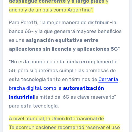
despliegue coherente y a largo plazo
y
ancho y de un país como Argentina”.
Para Peretti, “la mejor manera de distribuir -la
banda 6G- y la que generará mayores beneficios
es una
asignación equitativa entre
aplicaciones sin licencia y aplicaciones 5G
“.
“No es la primera banda media en implementar
5G, pero si queremos cumplir las promesas de
esta tecnología tanto en términos de
Cerrar la
brecha digital, como la
automatización
industrial
la mitad del 6G es clave reservarlo”
para esta tecnología.
A nivel mundial, la Unión Internacional de
Telecomunicaciones recomendó reservar el uso