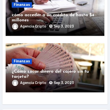
Finanzas
cómo acceder a un crédito de hasta $4
millones
Agencia Cripto
Sep 3, 2023
Finanzas
¿Cómo sacar dinero del cajero sin tu
tarjeta?
Agencia Cripto
Sep 3, 2023