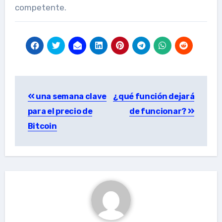
competente.
Post
una semana clave
¿qué función dejará
navigation
para el precio de
de funcionar?
Bitcoin