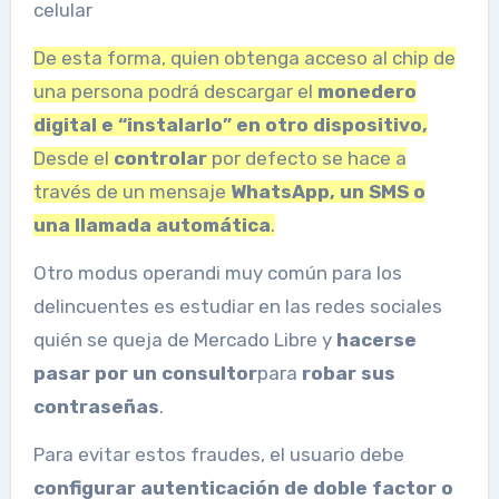
celular
De esta forma, quien obtenga acceso al chip de
una persona podrá descargar el
monedero
digital e “instalarlo” en otro dispositivo,
Desde el
controlar
por defecto se hace a
través de un mensaje
WhatsApp, un SMS o
una llamada automática
.
Otro modus operandi muy común para los
delincuentes es estudiar en las redes sociales
quién se queja de Mercado Libre y
hacerse
pasar por un consultor
para
robar sus
contraseñas
.
Para evitar estos fraudes, el usuario debe
configurar autenticación de doble factor o