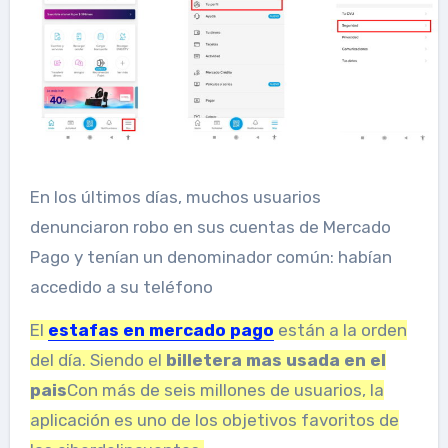
En los últimos días, muchos usuarios
denunciaron robo en sus cuentas de Mercado
Pago y tenían un denominador común: habían
accedido a su teléfono
El
estafas en mercado pago
están a la orden
del día. Siendo el
billetera mas usada en el
pais
Con más de seis millones de usuarios, la
aplicación es uno de los objetivos favoritos de