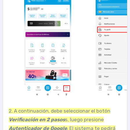
2. A continuación, debe seleccionar el botón
Verificación en 2 pasos
s, luego presione
Autenticador de Google
. El sistema te pedirá