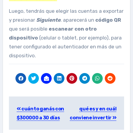
Luego, tendrás que elegir las cuentas a exportar
y presionar
Siguiente
. aparecerá un
código QR
que será posible
escanear con otro
dispositivo
(celular o tablet, por ejemplo), para
tener configurado el autenticador en más de un
dispositivo.
Post
cuánto ganás con
qué es y en cuál
navigation
$300000 a 30 días
conviene invertir