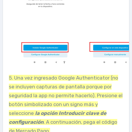
5. Una vez ingresado Google Authenticator (no
se incluyen capturas de pantalla porque por
seguridad la app no ​​permite hacerlo). Presione el
botón simbolizado con un signo más y
seleccione
la opción Introducir clave de
configuración
. A continuación, pega el código
de Mercado Pago.