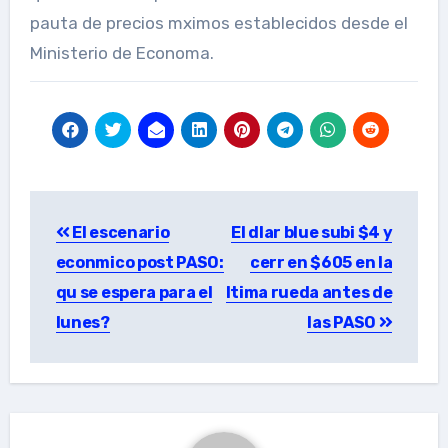
pauta de precios mximos establecidos desde el
Ministerio de Economa.
Post
El escenario
El dlar blue subi $4 y
navigation
econmico post PASO:
cerr en $605 en la
qu se espera para el
ltima rueda antes de
lunes?
las PASO