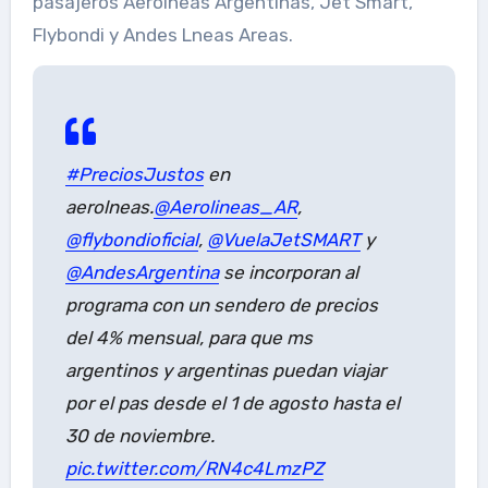
pasajeros Aerolneas Argentinas, Jet Smart,
Flybondi y Andes Lneas Areas.
#PreciosJustos
en
aerolneas.
@Aerolineas_AR
,
@flybondioficial
,
@VuelaJetSMART
y
@AndesArgentina
se incorporan al
programa con un sendero de precios
del 4% mensual, para que ms
argentinos y argentinas puedan viajar
por el pas desde el 1 de agosto hasta el
30 de noviembre.
pic.twitter.com/RN4c4LmzPZ