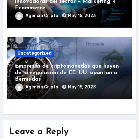
innovadoras del sector – Marketing 4
Ecommerce
Agencia Cripto
May 15, 2023
Uncategorized
Empresas de criptomonedas que huyen
de la regulación de EE. UU. apuntan a
Bermudas
Agencia Cripto
May 15, 2023
Leave a Reply