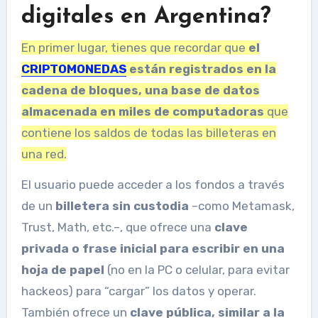
digitales en Argentina?
En primer lugar, tienes que recordar que
el
CRIPTOMONEDAS
están registrados en la
cadena de bloques, una base de datos
almacenada en miles de computadoras
que
contiene los saldos
de todas las billeteras en
una red.
El usuario puede acceder a los fondos a través
de un
billetera sin custodia
–como Metamask,
Trust, Math, etc.–, que ofrece una
clave
privada o frase inicial para escribir en una
hoja de papel
(no en la PC o celular, para evitar
hackeos) para “cargar” los datos y operar.
También ofrece un
clave pública, similar a la