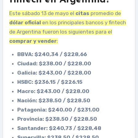
fintech en Argentina?
Este sábado 13 de mayo el
citas
promedio de
dólar oficial
en los principales bancos y fintech
de Argentina fueron los siguientes para el
comprar y vender
:
BBVA: $240,34 / $228,66
Ciudad: $238.00 / $228.00
Galicia: $243,00 / $228,00
HSBC: $236.15 / $226.15
Macro: $243.00 / $228.00
Nación: $238.50 / $228.50
Patagonia: $240.00 / $231.00
Provincia: $238.50 / $228.50
Santander: $240,73 / $228,48
Supervilla: $238.50 / $228.50