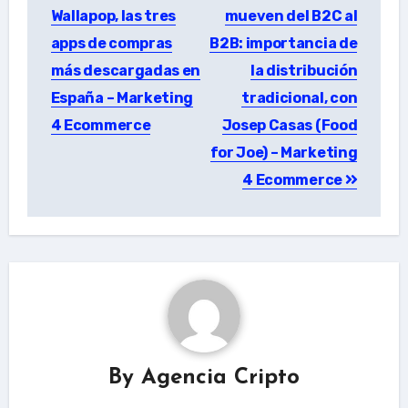
navigation
Wallapop, las tres
mueven del B2C al
apps de compras
B2B: importancia de
más descargadas en
la distribución
España – Marketing
tradicional, con
4 Ecommerce
Josep Casas (Food
for Joe) – Marketing
4 Ecommerce
By
Agencia Cripto