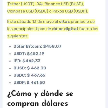
Tether (USDT), DAI, Binance USD (BUSD),
Coinbase USD (USDC) o Paxos USD (USDP).
Este sábado 13 de mayo el
citas
promedio de
los principales tipos de
dólar digital
fueron los
siguientes:
Dólar Bitcoin: $458.07
USDT: $452,19
IED: $462,33
BUSD: $ 462.30
USDC: $ 467.65
USDP: $ 461.50
¿Cómo y dónde se
compran dólares