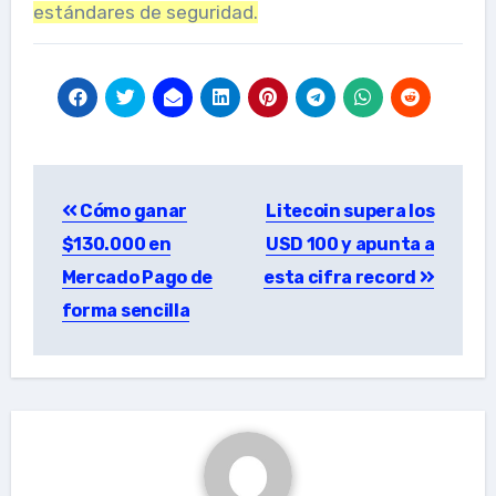
estándares de seguridad.
Post
Cómo ganar
Litecoin supera los
navigation
$130.000 en
USD 100 y apunta a
Mercado Pago de
esta cifra record
forma sencilla