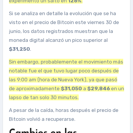
experimentó un salto en
126%
.
Si se analiza en detalle la evolución que se ha
visto en el precio de Bitcoin este viernes 30 de
junio, los datos registrados muestran que la
moneda digital alcanzó un pico superior al
$31,250
.
Sin embargo, probablemente el movimiento más
notable fue el que tuvo lugar poco después de
las 9:00 am (hora de Nueva York), ya que pasó
de aproximadamente
$31,050
a
$29,846
en un
lapso de tan solo 30 minutos.
A pesar de la caída, horas después el precio de
Bitcoin volvió a recuperarse.