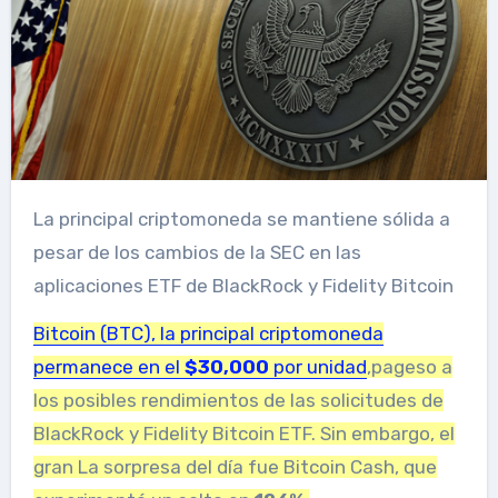
La principal criptomoneda se mantiene sólida a
pesar de los cambios de la SEC en las
aplicaciones ETF de BlackRock y Fidelity Bitcoin
Bitcoin (BTC), la principal criptomoneda
permanece en el
$30,000
por unidad
,pag
eso a
los posibles rendimientos de las solicitudes de
BlackRock y Fidelity Bitcoin ETF.
Sin embargo, el
gran
La sorpresa del día fue Bitcoin Cash, que