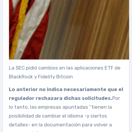
La SEC pidió cambios en las aplicaciones ETF de
BlackRock y Fidelity Bitcoin
Lo anterior no indica necesariamente que el
regulador rechazara dichas solicitudes.
Por
lo tanto, las empresas apuntadas “tienen la
posibilidad de cambiar el idioma -y ciertos
detalles- en la documentación para volver a