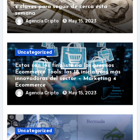
4 claves para seguir de cerca esta
semana
Agencia Cripto
May 15, 2023
Uncategorized
Estos son los finalistas a los premios
Ecommerce Tools: las 18 iniciativas más
innovadoras del sector – Marketing 4
Ecommerce
Agencia Cripto
May 15, 2023
Uncategorized