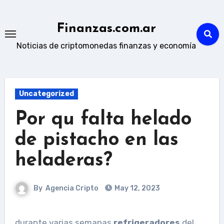
Skip
to
Finanzas.com.ar
content
Noticias de criptomonedas finanzas y economía
Uncategorized
Por qu falta helado
de pistacho en las
heladeras?
By
Agencia Cripto
May 12, 2023
durante varias semanas
refrigeradores
del