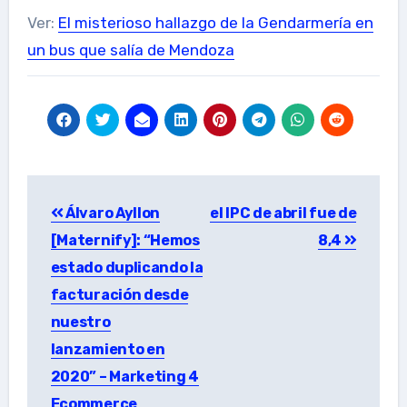
Ver:
El misterioso hallazgo de la Gendarmería en
un bus que salía de Mendoza
Post
Álvaro Ayllon
el IPC de abril fue de
navigation
[Maternify]: “Hemos
8,4
estado duplicando la
facturación desde
nuestro
lanzamiento en
2020” – Marketing 4
Ecommerce