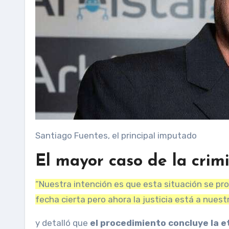
Santiago Fuentes, el principal imputado
El mayor caso de la crimi
“Nuestra intención es que esta situación se pr
fecha cierta pero ahora la justicia está a nuestro
y detalló que
el procedimiento concluye la e