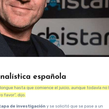
nalística española
olongue hasta que comience el juicio, aunque todavía no
 favor”, dijo.
tapa de investigación
y se solicitó que se pase a un