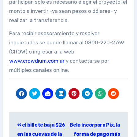
participar, solo es necesario elegir el proyecto, el
monto a invertir -ya sean pesos o dólares- y
realizar la transferencia.
Para recibir asesoramiento y resolver
inquietudes se puede llamar al 0800-220-2769
(CROW) o ingresar a la web
www.crowdium.com.ar
y contactarse por
múltiples canales online.
Post
el billete baja $26
Belo incorpora Pix, la
navigation
en las cuevas de la
forma de pago más